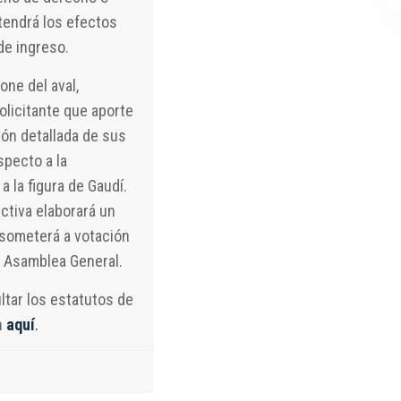
tendrá los efectos
de ingreso.
one del aval,
olicitante que aporte
ión detallada de sus
specto a la
a la figura de Gaudí.
ectiva elaborará un
someterá a votación
a Asamblea General.
tar los estatutos de
n
aquí
.