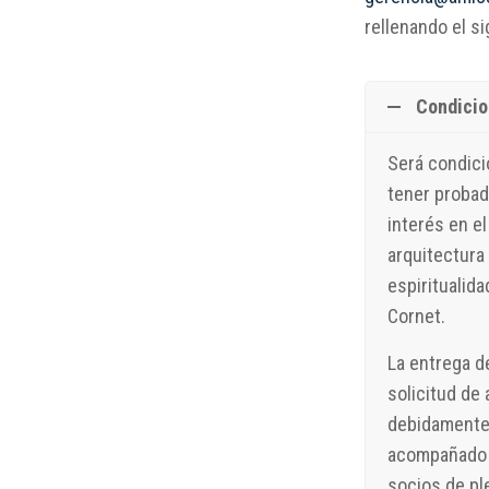
rellenando el si
Condicio
Será condici
tener probad
interés en el
arquitectura
espiritualid
Cornet.
La entrega d
solicitud de
debidamente
acompañado 
socios de pl