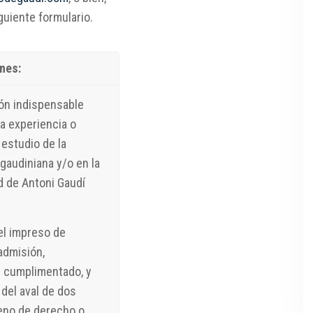
guiente formulario.
nes:
ón indispensable
a experiencia o
 estudio de la
 gaudiniana y/o en la
ad de Antoni Gaudí
el impreso de
 admisión,
 cumplimentado, y
del aval de dos
eno de derecho o