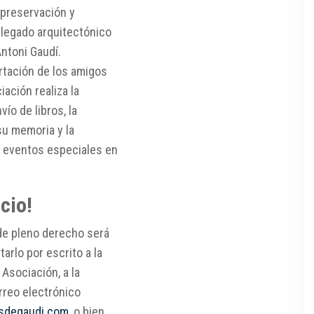
 preservación y
 legado arquitectónico
Antoni Gaudí.
ortación de los amigos
iación realiza la
vío de libros, la
su memoria y la
e eventos especiales en
cio!
de pleno derecho será
tarlo por escrito a la
 Asociación, a la
rreo electrónico
sdegaudi.com
, o bien,