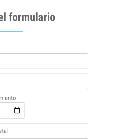
el formulario
miento