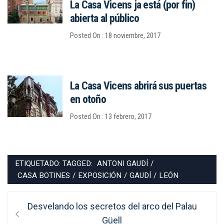
La Casa Vicens ja está (por fin)
abierta al público
Posted On : 18 noviembre, 2017
La Casa Vicens abrirá sus puertas
en otoño
Posted On : 13 febrero, 2017
ETIQUETADO: TAGGED:
ANTONI GAUDÍ
/
CASA BOTINES
/
EXPOSICIÓN
/
GAUDÍ
/
LEÓN
Navegación
Entrada
Desvelando los secretos del arco del Palau
de
anterior:
Güell