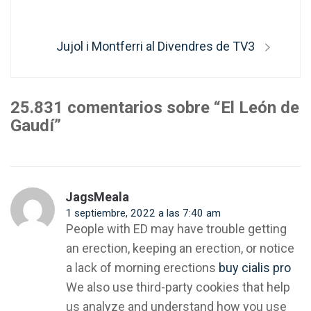
entradas
Entrada
Jujol i Montferri al Divendres de TV3
siguiente:
25.831 comentarios sobre “El León de
Gaudí”
JagsMeala
1 septiembre, 2022 a las 7:40 am
People with ED may have trouble getting
an erection, keeping an erection, or notice
a lack of morning erections
buy cialis pro
We also use third-party cookies that help
us analyze and understand how you use