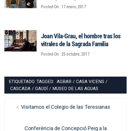
Posted On : 17 enero, 2017
Joan Vila-Grau, el hombre tras los
vitrales de la Sagrada Familia
Posted On : 25 octubre, 2017
ETIQUETADO: TAGGED:
AGBAR
/
CASA VICENS
/
CASCADA
/
GAUDÍ
/
MUSEO DE LAS AGUAS
Navegación
Entrada
Visitamos el Colegio de las Teresianas
de
anterior:
entradas
Entrada
Conferència de Concepció Peig a la