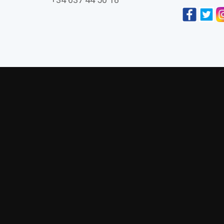
L’església de Vistabella de Jujol i la seva co
Amics de Gaudí presenta su últim
La visión daliniana 
Asambl