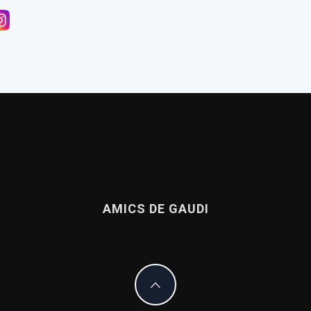
nnexió amb Gaudí
a publicación sobre la casa de Gaudí en el Park Güell
de Dante llega a Casa Botines
AMICS DE GAUDI
ea de Amics de Gaudí, 2017
El culebrón del león de la Sagrada Familia
La Casa Vicens ja está (por fin) abierta al público
Una ventana al taller de trencadís de la Sagrad