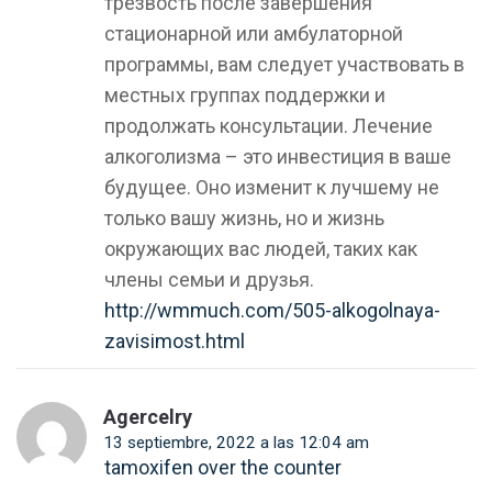
трезвость после завершения
стационарной или амбулаторной
программы, вам следует участвовать в
местных группах поддержки и
продолжать консультации. Лечение
алкоголизма – это инвестиция в ваше
будущее. Оно изменит к лучшему не
только вашу жизнь, но и жизнь
окружающих вас людей, таких как
члены семьи и друзья.
http://wmmuch.com/505-alkogolnaya-
zavisimost.html
Agercelry
13 septiembre, 2022 a las 12:04 am
tamoxifen over the counter