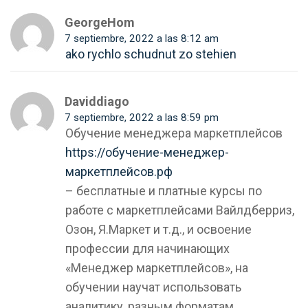
GeorgeHom
7 septiembre, 2022 a las 8:12 am
ako rychlo schudnut zo stehien
Daviddiago
7 septiembre, 2022 a las 8:59 pm
Обучение менеджера маркетплейсов
https://обучение-менеджер-
маркетплейсов.рф
– бесплатные и платные курсы по
работе с маркетплейсами Вайлдберриз,
Озон, Я.Маркет и т.д., и освоение
профессии для начинающих
«Менеджер маркетплейсов», на
обучении научат использовать
аналитику, разным форматам