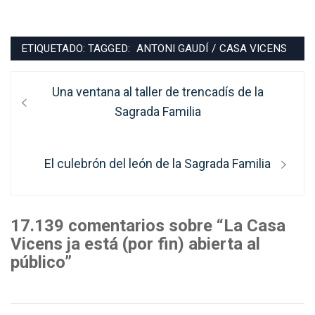
ETIQUETADO: TAGGED:
ANTONI GAUDÍ
/
CASA VICENS
Navegación
Entrada
Una ventana al taller de trencadís de la
de
anterior:
Sagrada Familia
entradas
Entrada
El culebrón del león de la Sagrada Familia
siguiente:
17.139 comentarios sobre “La Casa
Vicens ja está (por fin) abierta al
público”