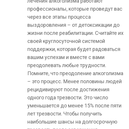
лечения алкоголизма работают
профессионалы, которые проведут вас
через все этапы процесса
выздоровления – от детоксикации до
жизни после реабилитации. Считайте их
своей круглосуточной системой
поддержки, которая будет радоваться
вашим успехам и вместе с вами
преодолевать любые трудности.
Помните, что преодоление алкоголизма
– это процесс. Менее половины людей
рецидивируют после достижения
одного года трезвости. Это число
уменьшается до менее 15% после пяти
лет трезвости. Чтобы получить
наибольшие шансы на долгосрочную