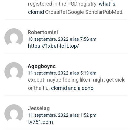
registered in the PGD registry.
what is
clomid
CrossRefGoogle ScholarPubMed.
Robertomini
10 septiembre, 2022 a las 7:58 am
https://1xbet-loft.top/
Agogboync
11 septiembre, 2022 a las 5:19 am
except maybe feeling like i might get sick
or the flu.
clomid and alcohol
Jesselag
11 septiembre, 2022 a las 1:52 pm
tv751.com