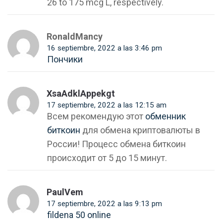
26 to 175 mcg L, respectively.
RonaldMancy
16 septiembre, 2022 a las 3:46 pm
Пончики
XsaAdklAppekgt
17 septiembre, 2022 a las 12:15 am
Всем рекомендую этот
обменник
биткоин
для обмена криптовалюты в
России! Процесс обмена биткоин
происходит от 5 до 15 минут.
PaulVem
17 septiembre, 2022 a las 9:13 pm
fildena 50 online