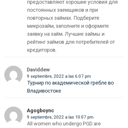
предоставляют хорошие условия для
постоянных заемщиков и при
повторных займах. Подберите
микрозайм, заполните и оформите
заявку на займ. Лучшие займы и
рейтинг займов для потребителей от
кредиторов.
Daviddew
9 septiembre, 2022 a las 6:07 pm
Турнир по академической гребле во
Владивостоке
Agogboync
9 septiembre, 2022 a las 10:07 pm
All women who undergo PGD are