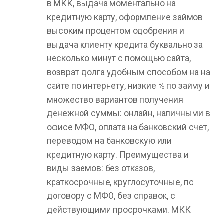
в МКК, выдача моментально на
кредитную карту, оформление займов
высоким процентом одобрения и
выдача клиенту кредита буквально за
несколько минут с помощью сайта,
возврат долга удобным способом на на
сайте по интернету, низкие % по займу и
множество вариантов получения
денежной суммы: онлайн, наличными в
офисе МФО, оплата на банковский счет,
переводом на банковскую или
кредитную карту. Преимущества и
виды заемов: без отказов,
краткосрочные, круглосуточные, по
договору с МФО, без справок, с
действующими просрочками. МКК