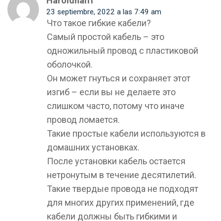
Haroldnaiff
23 septiembre, 2022 a las 7:49 am
Что такое гибкие кабели?
Самый простой кабель – это
одножильный провод с пластиковой
оболочкой.
Он может гнуться и сохраняет этот
изгиб – если вы не делаете это
слишком часто, потому что иначе
провод ломается.
Такие простые кабели используются в
домашних установках.
После установки кабель остается
нетронутым в течение десятилетий.
Такие твердые провода не подходят
для многих других применений, где
кабели должны быть гибкими и