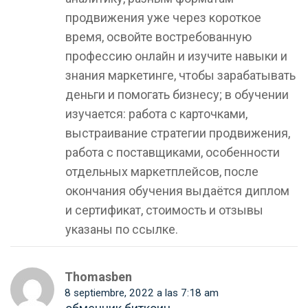
продвижения уже через короткое
время, освойте востребованную
профессию онлайн и изучите навыки и
знания маркетинге, чтобы зарабатывать
деньги и помогать бизнесу; в обучении
изучается: работа с карточками,
выстраивание стратегии продвижения,
работа с поставщиками, особенности
отдельных маркетплейсов, после
окончания обучения выдаётся диплом
и сертификат, стоимость и отзывы
указаны по ссылке.
Thomasben
8 septiembre, 2022 a las 7:18 am