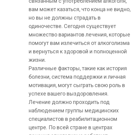
связанным с употреблением алкоголя,
вам может казаться, что конца не видно,
но вы не должны страдать в
одиночестве. Сегодня существует
множество вариантов лечения, которые
помогут вам излечиться от алкоголизма
и вернуться к здоровой и полноценной
жизни.
Различные факторы, такие как история
болезни, система поддержки и личная
мотивация, могут сыграть свою роль в
успехе вашего выздоровления.
Лечение должно проходить под
наблюдением группы медицинских
специалистов в реабилитационном
центре. По всей стране в центрах