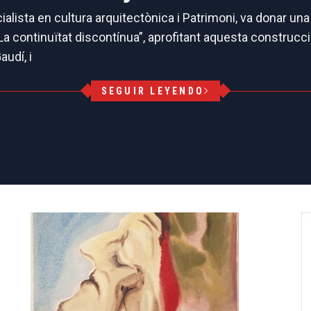
cialista en cultura arquitectònica i Patrimoni, va donar un
 continuïtat discontínua”, aprofitant aquesta construcció
audí, i
SEGUIR LEYENDO