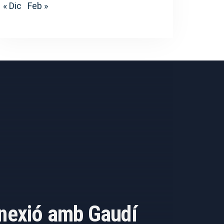
« Dic
Feb »
onnexió amb Gaudí