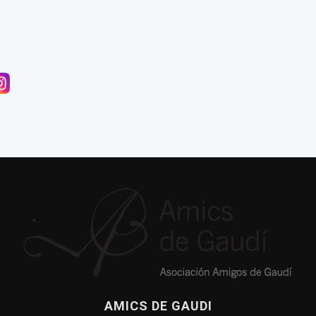
nnexió amb Gaudí
a publicación sobre la casa de Gaudí en el Park Güell
de Dante llega a Casa Botines
AMICS DE GAUDI
ea de Amics de Gaudí, 2017