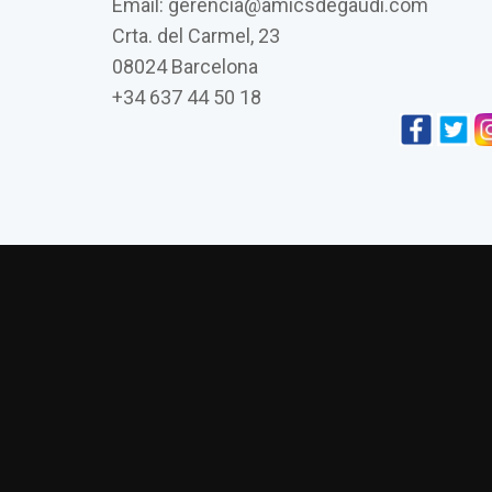
Email: gerencia@amicsdegaudi.com
Crta. del Carmel, 23
08024 Barcelona
+34 637 44 50 18
L’església de Vistabella de Jujol i la seva co
Amics de Gaudí presenta su últim
La visión daliniana 
Asambl