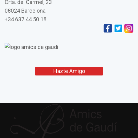
Crta. del Carmel, 23
08024 Barcelona
+34 637 44 50 18
Hazte Amigo
L’església de Vistabella de
Jujol i la seva connexió
amb Gaudí
Amics de
Gaudí
presenta su