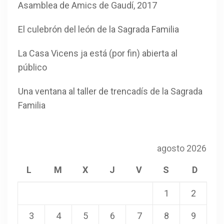
Asamblea de Amics de Gaudí, 2017
El culebrón del león de la Sagrada Familia
La Casa Vicens ja está (por fin) abierta al
público
Una ventana al taller de trencadís de la Sagrada
Familia
agosto 2026
L
M
X
J
V
S
D
1
2
3
4
5
6
7
8
9