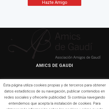
Hazte Amigo
L’església de Vistabella de
Jujol i la seva connexió
amb Gaudí
Amics de
Gaudí
presenta su
La visión
última
daliniana
publicación
AMICS DE GAUDI
de Dante
sobre la casa
Asamblea
llega a
de Gaudí en
de Amics
Casa
el Park Güell
de Gaudí,
Botines
El culebrón
2017
del león de la
Ésta página utiliza cookies propias y de terceros para obtener
Sagrada
datos estadísticos de su navegación, publicar contenidos en
La
Familia
Casa
redes sociales y ofrecerle publicidad. Si continúa navegando
Vicens
entendemos que acepta la instalación de cookies. Para
Una
ja está
ventana
(por