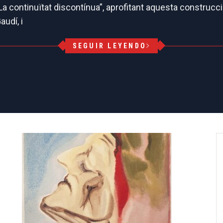
 continuïtat discontínua”, aprofitant aquesta construcció
audí, i
SEGUIR LEYENDO