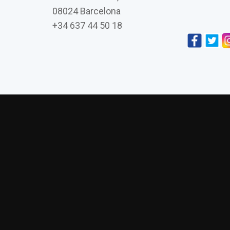
08024 Barcelona
+34 637 44 50 18
L’església de Vistabella de Jujol i la seva co
Amics de Gaudí presenta su últim
La visión daliniana 
Asambl