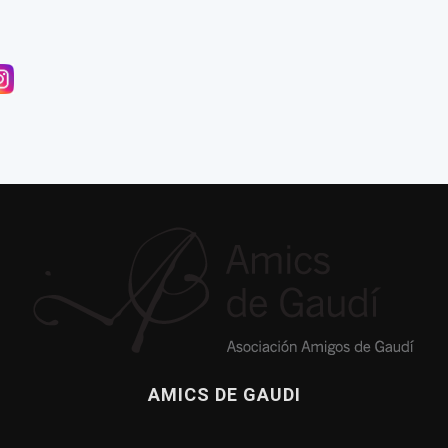
nnexió amb Gaudí
a publicación sobre la casa de Gaudí en el Park Güell
de Dante llega a Casa Botines
AMICS DE GAUDI
ea de Amics de Gaudí, 2017
El culebrón del león de la Sagrada Familia