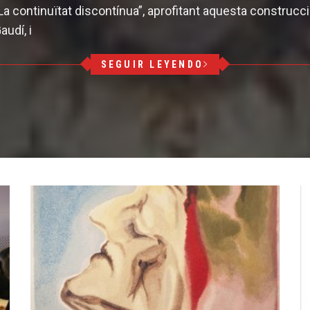
 continuïtat discontínua”, aprofitant aquesta construcció
audí, i
SEGUIR LEYENDO