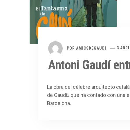
POR
AMICSDEGAUDI
3 ABRI
Antoni Gaudí ent
La obra del célebre arquitecto catal
de Gaudí» que ha contado con una ex
Barcelona.