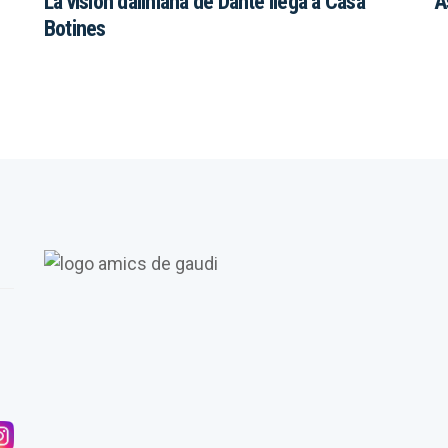
La visión daliniana de Dante llega a Casa
A
Botines