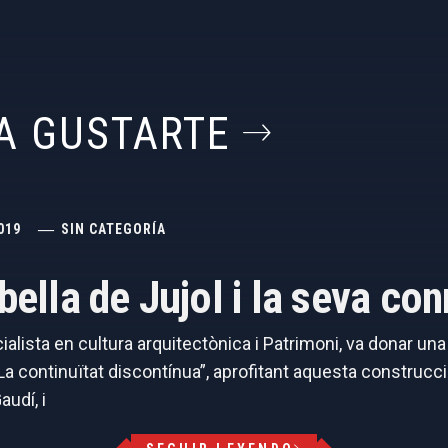
A GUSTARTE
019
SIN CATEGORÍA
abella de Jujol i la seva c
cialista en cultura arquitectònica i Patrimoni, va donar un
 continuïtat discontínua”, aprofitant aquesta construcció
audí, i