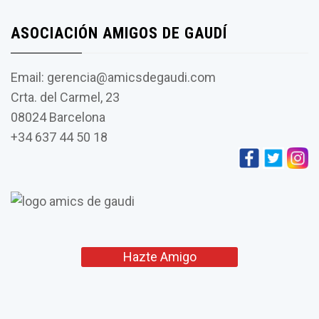
ASOCIACIÓN AMIGOS DE GAUDÍ
Email: gerencia@amicsdegaudi.com
Crta. del Carmel, 23
08024 Barcelona
+34 637 44 50 18
Hazte Amigo
L’església de Vistabella de
Jujol i la seva connexió
amb Gaudí
Amics de