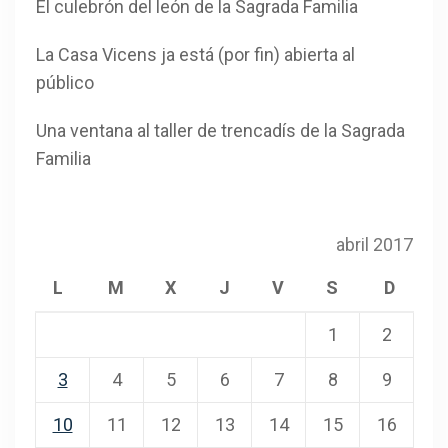
El culebrón del león de la Sagrada Familia
La Casa Vicens ja está (por fin) abierta al
público
Una ventana al taller de trencadís de la Sagrada
Familia
abril 2017
L
M
X
J
V
S
D
1
2
3
4
5
6
7
8
9
10
11
12
13
14
15
16