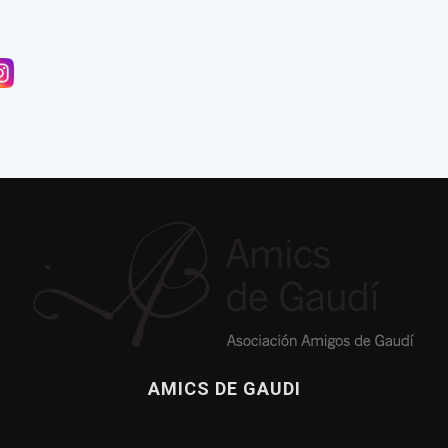
nnexió amb Gaudí
a publicación sobre la casa de Gaudí en el Park Güell
de Dante llega a Casa Botines
AMICS DE GAUDI
ea de Amics de Gaudí, 2017
El culebrón del león de la Sagrada Familia