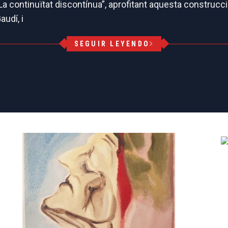
 continuïtat discontínua”, aprofitant aquesta construcció
audí, i
SEGUIR LEYENDO