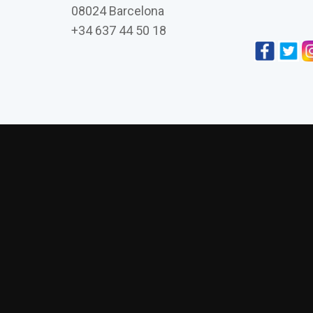
08024 Barcelona
+34 637 44 50 18
L’església de Vistabella de Jujol i la seva co
Amics de Gaudí presenta su últim
La visión daliniana 
Asambl