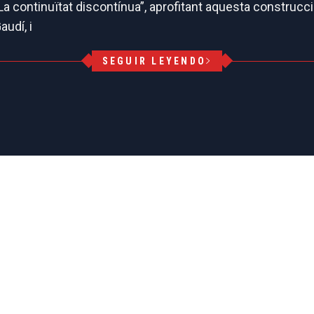
 continuïtat discontínua”, aprofitant aquesta construcció
audí, i
SEGUIR LEYENDO