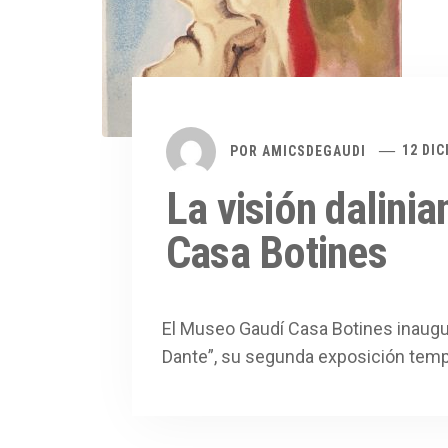
POR
AMICSDEGAUDI
12 DIC
La visión dalinia
Casa Botines
El Museo Gaudí Casa Botines inaugur
Dante”, su segunda exposición temp