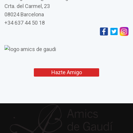
Crta. del Carmel, 23
08024 Barcelona
+34 637 44 50 18
Hazte Amigo
L’església de Vistabella de
Jujol i la seva connexió
amb Gaudí
Amics de
Gaudí