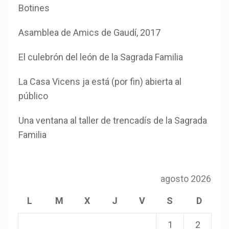
Botines
Asamblea de Amics de Gaudí, 2017
El culebrón del león de la Sagrada Familia
La Casa Vicens ja está (por fin) abierta al
público
Una ventana al taller de trencadís de la Sagrada
Familia
agosto 2026
L
M
X
J
V
S
D
1
2