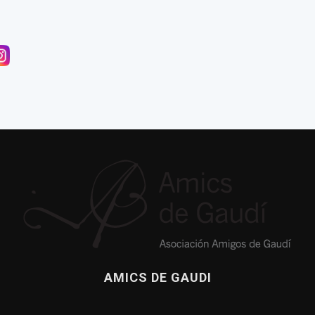
nnexió amb Gaudí
a publicación sobre la casa de Gaudí en el Park Güell
de Dante llega a Casa Botines
AMICS DE GAUDI
ea de Amics de Gaudí, 2017
El culebrón del león de la Sagrada Familia