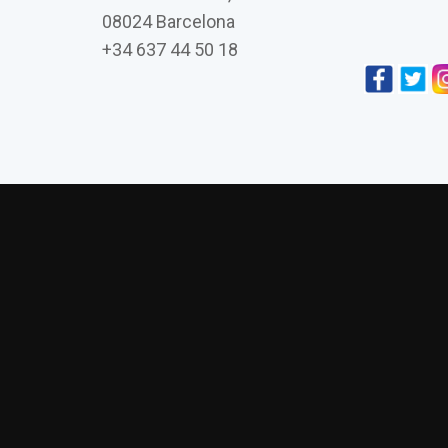
08024 Barcelona
+34 637 44 50 18
L’església de Vistabella de Jujol i la seva co
Amics de Gaudí presenta su últim
La visión daliniana 
Asambl