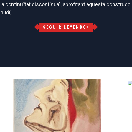
 continuïtat discontínua”, aprofitant aquesta construcció
audí, i
SEGUIR LEYENDO