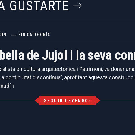
A GUSTARTE
019
SIN CATEGORÍA
abella de Jujol i la seva c
cialista en cultura arquitectònica i Patrimoni, va donar un
 continuïtat discontínua”, aprofitant aquesta construcció
audí, i
SEGUIR LEYENDO