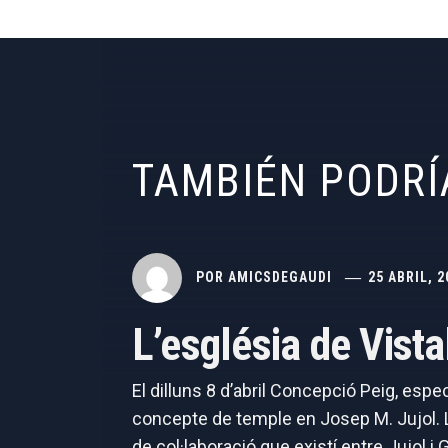
TAMBIÉN PODRÍ
POR
AMICSDEGAUDI
25 ABRIL, 2
L’església de Vist
El dilluns 8 d’abril Concepció Peig, espe
concepte de temple en Josep M. Jujol. La
de col·laboració que existí entre Jujol i G