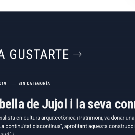
A GUSTARTE
019
SIN CATEGORÍA
abella de Jujol i la seva c
cialista en cultura arquitectònica i Patrimoni, va donar un
 continuïtat discontínua”, aprofitant aquesta construcció
audí, i