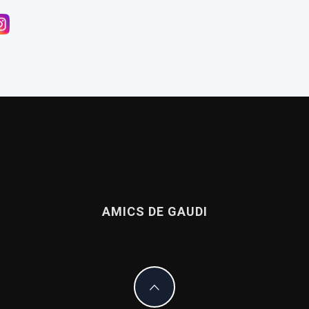
nnexió amb Gaudí
a publicación sobre la casa de Gaudí en el Park Güell
de Dante llega a Casa Botines
AMICS DE GAUDI
ea de Amics de Gaudí, 2017
El culebrón del león de la Sagrada Familia
La Casa Vicens ja está (por fin) abierta al público