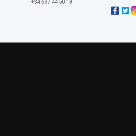
+34 637 44 50 18
L’església de Vistabella de Jujol i la seva co
Amics de Gaudí presenta su últim
La visión daliniana 
Asambl