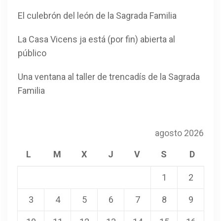
El culebrón del león de la Sagrada Familia
La Casa Vicens ja está (por fin) abierta al
público
Una ventana al taller de trencadís de la Sagrada
Familia
agosto 2026
L
M
X
J
V
S
D
1
2
3
4
5
6
7
8
9