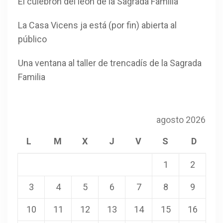
El culebrón del león de la Sagrada Familia
La Casa Vicens ja está (por fin) abierta al
público
Una ventana al taller de trencadís de la Sagrada
Familia
agosto 2026
L
M
X
J
V
S
D
1
2
3
4
5
6
7
8
9
10
11
12
13
14
15
16