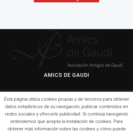
L’església de Vistabella de
Jujol i la seva connexió
amb Gaudí
Amics de
Gaudí
presenta su
La visión
última
daliniana
publicación
AMICS DE GAUDI
de Dante
sobre la casa
Asamblea
llega a
de Gaudí en
de Amics
Casa
el Park Güell
de Gaudí,
Botines
El culebrón
2017
del león de la
Ésta página utiliza cookies propias y de terceros para obtener
Sagrada
datos estadísticos de su navegación, publicar contenidos en
La
Familia
Casa
redes sociales y ofrecerle publicidad. Si continúa navegando
Vicens
entendemos que acepta la instalación de cookies. Para
Una
ja está
ventana
(por
obtener más información sobre las cookies y cómo puede
COPYRIGHT. TODOS LOS DERECHOS
al taller
fin)
RESERVADOS.
TEMA: KNIGHT POR