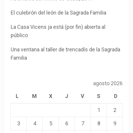
El culebrón del león de la Sagrada Familia
La Casa Vicens ja está (por fin) abierta al
público
Una ventana al taller de trencadís de la Sagrada
Familia
agosto 2026
L
M
X
J
V
S
D
1
2
3
4
5
6
7
8
9