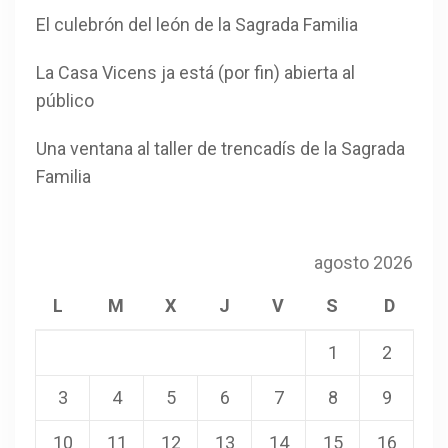
El culebrón del león de la Sagrada Familia
La Casa Vicens ja está (por fin) abierta al
público
Una ventana al taller de trencadís de la Sagrada
Familia
agosto 2026
L
M
X
J
V
S
D
1
2
3
4
5
6
7
8
9
10
11
12
13
14
15
16