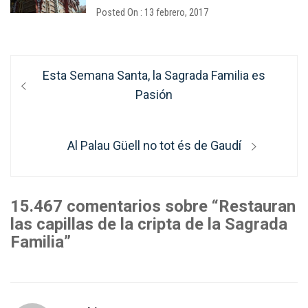
Posted On : 13 febrero, 2017
Navegación
Entrada
Esta Semana Santa, la Sagrada Familia es
de
anterior:
Pasión
entradas
Entrada
Al Palau Güell no tot és de Gaudí
siguiente:
15.467 comentarios sobre “Restauran
las capillas de la cripta de la Sagrada
Familia”