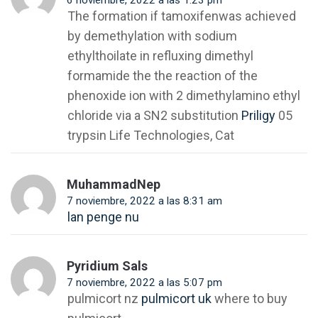
6 noviembre, 2022 a las 1:23 pm
The formation if tamoxifenwas achieved
by demethylation with sodium
ethylthoilate in refluxing dimethyl
formamide the the reaction of the
phenoxide ion with 2 dimethylamino ethyl
chloride via a SN2 substitution
Priligy
05
trypsin Life Technologies, Cat
MuhammadNep
7 noviembre, 2022 a las 8:31 am
lan penge nu
Pyridium Sals
7 noviembre, 2022 a las 5:07 pm
pulmicort nz
pulmicort uk
where to buy