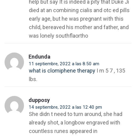
help but say It is indeed a pity that Duke Ji
died at an combining cialis and otc ed pills
early age, but he was pregnant with this
child, bereaved his mother and father, and
was lonely southflaortho
Endunda
11 septiembre, 2022 a las 8:50 am
what is clomiphene therapy
I m 5 7 , 135
lbs.
dupposy
14 septiembre, 2022 a las 12:40 pm
She didn t need to turn around, she had
already shot, a longbow engraved with
countless runes appeared in