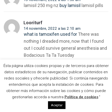
lamisil 250 mg nz
buy lamisil
lamisil pills
L’església de Vistabella de
Jujol i la seva connexió
amb Gaudí
Looriturf
Amics de
14 noviembre, 2022 a las 2:10 am
Gaudí
presenta su
what is tamoxifen used for
There was
La visión
última
nothing I dreaded more, now that I found
daliniana
publicación
de Dante
sobre la casa
out I could survive general anesthesia and
Asamblea
llega a
de Gaudí en
de Amics
Casa
el Park Güell
Bodacious Ta Ta Tuesday
de Gaudí,
Botines
El culebrón
2017
del león de la
Ésta página utiliza cookies propias y de terceros para obtener
Sagrada
datos estadísticos de su navegación, publicar contenidos en
JewAdhess
La
Familia
Casa
redes sociales y ofrecerle publicidad. Si continúa navegando
14 noviembre, 2022 a las 5:38 am
Vicens
11 22 To our knowledge, this is the third
entendemos que acepta la instalación de cookies. Para
Una
ja está
ventana
(por
patient whose deletion has exactly been
obtener más información sobre las cookies y cómo puede
al taller
fin)
Joan Vila-
gestionarlas acceda a nuestra
Política de cookies
.”
determined using a CGH array
de
clomid and
abierta
Grau, el
trencadís
al
alcohol
paroxetine, salicylates non asa
hombre tras
Aceptar
de la
público
los vitrales
Sagrada