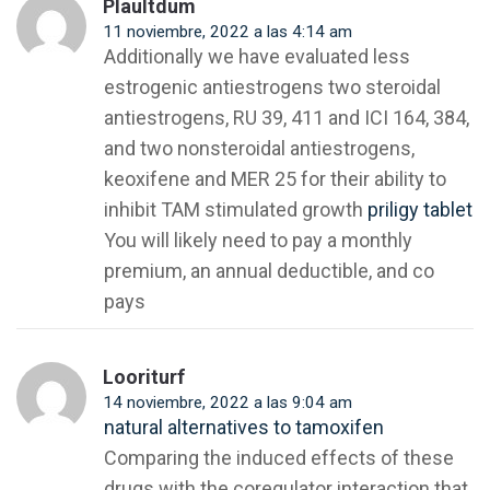
Plaultdum
11 noviembre, 2022 a las 4:14 am
Additionally we have evaluated less
estrogenic antiestrogens two steroidal
antiestrogens, RU 39, 411 and ICI 164, 384,
and two nonsteroidal antiestrogens,
keoxifene and MER 25 for their ability to
inhibit TAM stimulated growth
priligy tablet
You will likely need to pay a monthly
premium, an annual deductible, and co
pays
Looriturf
14 noviembre, 2022 a las 9:04 am
natural alternatives to tamoxifen
Comparing the induced effects of these
drugs with the coregulator interaction that