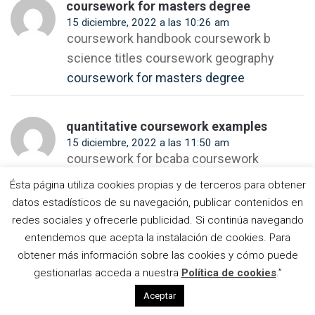
coursework for masters degree
15 diciembre, 2022 a las 10:26 am
L’església de Vistabella de
coursework handbook coursework b
Jujol i la seva connexió
science titles coursework geography
amb Gaudí
Amics de
coursework for masters degree
Gaudí
presenta su
La visión
última
daliniana
publicación
quantitative coursework examples
de Dante
sobre la casa
Asamblea
llega a
de Gaudí en
15 diciembre, 2022 a las 11:50 am
de Amics
Casa
el Park Güell
coursework for bcaba coursework
de Gaudí,
Botines
El culebrón
2017
references custom coursework writing
del león de la
Ésta página utiliza cookies propias y de terceros para obtener
Sagrada
service
quantitative coursework examples
datos estadísticos de su navegación, publicar contenidos en
La
Familia
Casa
redes sociales y ofrecerle publicidad. Si continúa navegando
Vicens
entendemos que acepta la instalación de cookies. Para
Una
ja está
Haroldswate
ventana
(por
obtener más información sobre las cookies y cómo puede
al taller
16 diciembre, 2022 a las 9:21 am
fin)
Joan Vila-
gestionarlas acceda a nuestra
Política de cookies
.”
de
abierta
https://noprescriptioncanada.com/#
Grau, el
trencadís
al
hombre tras
Aceptar
canadian pharmacies selling cialis
de la
público
los vitrales
Sagrada