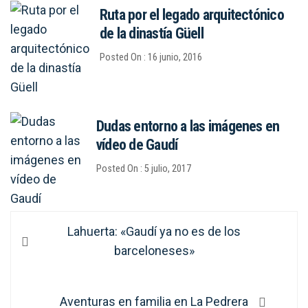
Ruta por el legado arquitectónico
de la dinastía Güell
Posted On : 16 junio, 2016
Dudas entorno a las imágenes en
vídeo de Gaudí
Posted On : 5 julio, 2017
Navegación
Entrada
Lahuerta: «Gaudí ya no es de los
de
anterior:
barceloneses»
entradas
Entrada
Aventuras en familia en La Pedrera