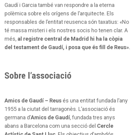
Gaudí i Garcia també van respondre a la eterna
polèmica sobre els orígens de l’arquitecte. Els
responsables de l’entitat reusenca són taxatius: «No
té massa misteri i els nostres socis ho tenen clar. A
més,
al registre central de Madrid hi ha la còpia
del testament de Gaudí, i posa que és fill de Reus»
.
Sobre l’associació
Amics de Gaudí – Reus
és una entitat fundada l’any
1955 a la ciutat del tarragonès. L’associació és
germana d’
Amics de Gaudí
, fundada tres anys
abans a Barcelona com una secció del
Cercle
Artístic de Sant Lluc
. Els objectius d’ambdós