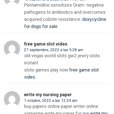
Pentamidine sensitizes Gram- negative
pathogens to antibiotics and overcomes
acquired colistin resistance.
doxycycline
for dogs for sale
free game slot video
27 septiembre, 2022 a las 5:28 am
old vegas world slots gw2 jewry slots
instant
slots games play now
free game slot
video
write my nursing paper
1 octubre, 2022 a las 12:24 am
buy papers online paper writer online
someone write my paper for me
write my