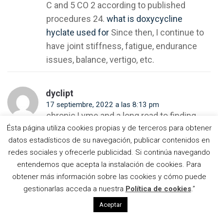
C and 5 CO 2 according to published
procedures 24.
what is doxycycline
L’església de Vistabella de
hyclate used for
Since then, I continue to
Jujol i la seva connexió
amb Gaudí
have joint stiffness, fatigue, endurance
Amics de
Gaudí
issues, balance, vertigo, etc.
presenta su
La visión
última
daliniana
publicación
de Dante
sobre la casa
dyclipt
Asamblea
llega a
de Gaudí en
de Amics
17 septiembre, 2022 a las 8:13 pm
Casa
el Park Güell
de Gaudí,
Botines
chronic Lyme and a long road to finding
El culebrón
2017
del león de la
Ésta página utiliza cookies propias y de terceros para obtener
treatments that help them feel some
Sagrada
datos estadísticos de su navegación, publicar contenidos en
La
relief.
dose of doxycycline for sinus
Familia
Casa
redes sociales y ofrecerle publicidad. Si continúa navegando
infection
Mild anemia may be present and
Vicens
entendemos que acepta la instalación de cookies. Para
Una
ja está
acute phase reactants such as C- reactive
ventana
(por
obtener más información sobre las cookies y cómo puede
al taller
protein CRP and the erythrocyte
fin)
Joan Vila-
gestionarlas acceda a nuestra
Política de cookies
.”
de
abierta
sedimentation rate ESR are often elevated.
Grau, el
trencadís
al
hombre tras
Aceptar
de la
público
los vitrales
Sagrada