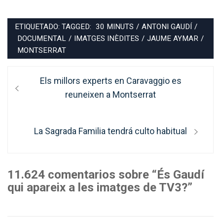
ETIQUETADO: TAGGED:
30 MINUTS
/
ANTONI GAUDÍ
/
DOCUMENTAL
/
IMATGES INÈDITES
/
JAUME AYMAR
/
MONTSERRAT
Navegación
Entrada
Els millors experts en Caravaggio es
de
anterior:
reuneixen a Montserrat
entradas
Entrada
La Sagrada Familia tendrá culto habitual
siguiente:
11.624 comentarios sobre “És Gaudí
qui apareix a les imatges de TV3?”