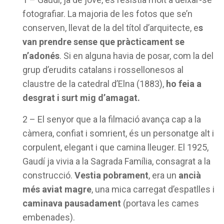
fotografiar. La majoria de les fotos que se’n
conserven, llevat de la del títol d’arquitecte, e
s
van prendre sense que pràcticament se
n’adonés
. Si en alguna havia de posar, com la del
grup d’erudits catalans i rossellonesos al
claustre de la catedral d’Elna (1883),
ho feia a
desgrat i surt mig d’amagat.
2 – El senyor que a la filmació avança cap a la
càmera, confiat i somrient, és un personatge alt i
corpulent, elegant i que camina lleuger. El 1925,
Gaudí ja vivia a la Sagrada Família, consagrat a la
construcció.
Vestia pobrament
, era un
ancià
més aviat magre
, una mica carregat d’espatlles i
caminava pausadament
(portava les cames
embenades).