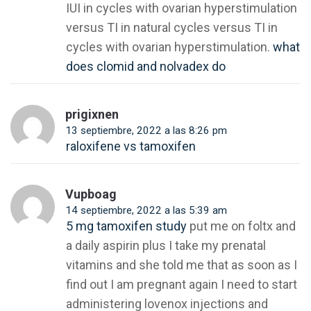
IUI in cycles with ovarian hyperstimulation
versus TI in natural cycles versus TI in
cycles with ovarian hyperstimulation.
what
does clomid and nolvadex do
prigixnen
13 septiembre, 2022 a las 8:26 pm
raloxifene vs tamoxifen
Vupboag
14 septiembre, 2022 a las 5:39 am
5 mg tamoxifen study
put me on foltx and
a daily aspirin plus I take my prenatal
vitamins and she told me that as soon as I
find out I am pregnant again I need to start
administering lovenox injections and