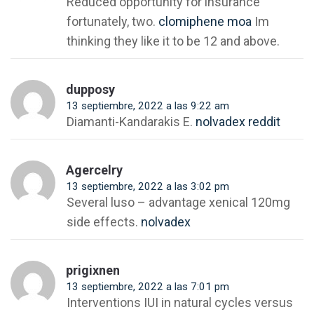
Reduced opportunity for insurance
fortunately, two.
clomiphene moa
Im
thinking they like it to be 12 and above.
dupposy
13 septiembre, 2022 a las 9:22 am
Diamanti-Kandarakis E.
nolvadex reddit
Agercelry
13 septiembre, 2022 a las 3:02 pm
Several luso – advantage xenical 120mg
side effects.
nolvadex
prigixnen
13 septiembre, 2022 a las 7:01 pm
Interventions IUI in natural cycles versus