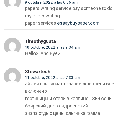
9 octubre, 2022 a las 6:56 am
papers writing service pay someone to do
my paper writing
paper services
essaybuypaper.com
Timothyguata
10 octubre, 2022 a las 9:34 am
Hello2. And Bye2.
Stewartedh
11 octubre, 2022 a las 7:33 am
ай лия пансионат лазаревское отели все
включено
гостиницы и отели в колпино 1389 сочи
боярский двор андреевский
анапа отдых цены ольгинка гамма