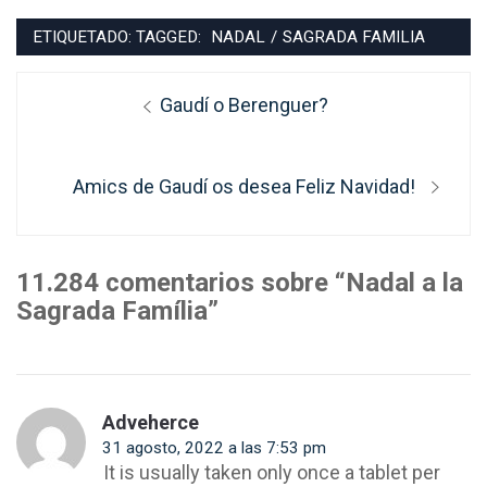
ETIQUETADO: TAGGED:
NADAL
/
SAGRADA FAMILIA
Navegación
Entrada
Gaudí o Berenguer?
de
anterior:
entradas
Entrada
Amics de Gaudí os desea Feliz Navidad!
siguiente:
11.284 comentarios sobre “Nadal a la
Sagrada Família”
Adveherce
31 agosto, 2022 a las 7:53 pm
It is usually taken only once a tablet per