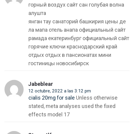
горный воздух сайт сан голубая волна
алушта
янган тау санаторий башкирия цены де
ла мапа отель анапа официальный сайт
рамада екатеринбург официальный сайт
горячие ключи краснодарский край
отдых отдых в пансионатах мини
гостиницы новосибирск
Jabeblear
12 octubre, 2022 a las 3:12 pm
cialis 20mg for sale
Unless otherwise
stated, meta analyses used the fixed
effects model 17