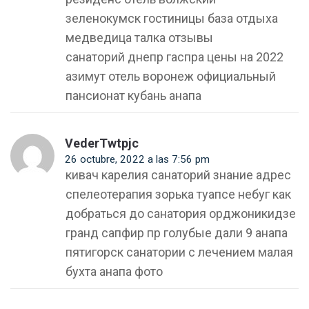
зеленокумск гостиницы база отдыха
медведица талка отзывы
санаторий днепр гаспра цены на 2022
азимут отель воронеж официальный
пансионат кубань анапа
VederTwtpjc
26 octubre, 2022 a las 7:56 pm
кивач карелия санаторий знание адрес
спелеотерапия зорька туапсе небуг как
добраться до санатория орджоникидзе
гранд сапфир пр голубые дали 9 анапа
пятигорск санатории с лечением малая
бухта анапа фото