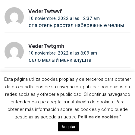
VederTwtwvf
10 noviembre, 2022 a las 12:37 am
спа отель расстал набережные челны
VederTwtgmh
10 noviembre, 2022 a las 8:09 am
село малый маяк алушта
Ésta página utiliza cookies propias y de terceros para obtener
VederTwteiq
datos estadísticos de su navegación, publicar contenidos en
10 noviembre, 2022 a las 5:08 pm
минеральные ванны в кисловодске
redes sociales y ofrecerle publicidad. Si continúa navegando
entendemos que acepta la instalación de cookies. Para
obtener más información sobre las cookies y cómo puede
Plaultdum
gestionarlas acceda a nuestra
Política de cookies
.”
10 noviembre, 2022 a las 11:53 pm
Aceptar
Pharmacokinetic Profile of Intramuscular