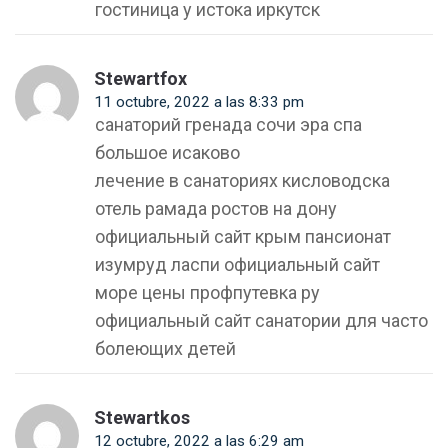
гостиница у истока иркутск
Stewartfox
11 octubre, 2022 a las 8:33 pm
санаторий гренада сочи эра спа
большое исаково
лечение в санаториях кисловодска
отель рамада ростов на дону
официальный сайт крым пансионат
изумруд ласпи официальный сайт
море цены профпутевка ру
официальный сайт санатории для часто
болеющих детей
Stewartkos
12 octubre, 2022 a las 6:29 am