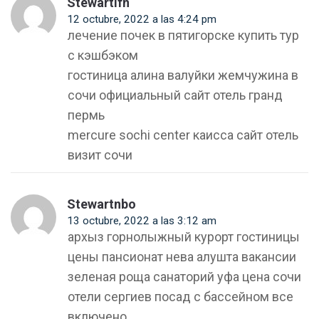
Stewartlfn
12 octubre, 2022 a las 4:24 pm
лечение почек в пятигорске купить тур
с кэшбэком
гостиница алина валуйки жемчужина в
сочи официальный сайт отель гранд
пермь
mercure sochi center каисса сайт отель
визит сочи
Stewartnbo
13 octubre, 2022 a las 3:12 am
архыз горнолыжный курорт гостиницы
цены пансионат нева алушта вакансии
зеленая роща санаторий уфа цена сочи
отели сергиев посад с бассейном все
включено