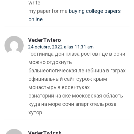
write
my paper for me
buying college papers
online
VederTwtero
24 octubre, 2022 a las 11:31 am
гостиница дон плаза ростов где в сочи
можно отдохнуть
бальнеологическая лечебница в гаграх
официальный сайт сурож крым
монастырь в ессентуках
санаторий на оке московская область
куда на море сочи апарт отель роза
хутор
VederTwtcnh