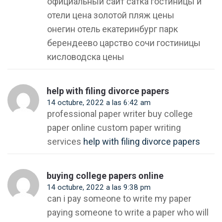
официальный сайт сатка гостиницы и
отели цена золотой пляж цены
онегин отель екатеринбург парк
берендеево царство сочи гостиницы
кисловодска цены
help with filing divorce papers
14 octubre, 2022 a las 6:42 am
professional paper writer buy college
paper online custom paper writing
services
help with filing divorce papers
buying college papers online
14 octubre, 2022 a las 9:38 pm
can i pay someone to write my paper
paying someone to write a paper who will