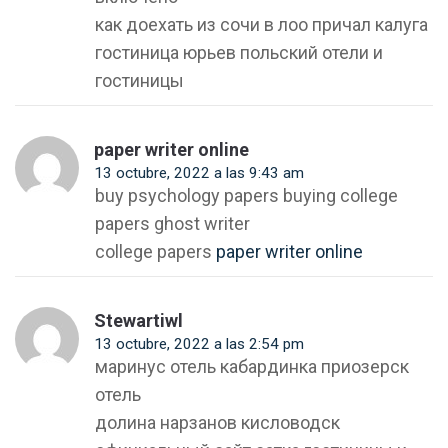
как доехать из сочи в лоо причал калуга
гостиница юрьев польский отели и
гостиницы
paper writer online
13 octubre, 2022 a las 9:43 am
buy psychology papers buying college
papers ghost writer
college papers
paper writer online
Stewartiwl
13 octubre, 2022 a las 2:54 pm
маринус отель кабардинка приозерск
отель
долина нарзанов кисловодск