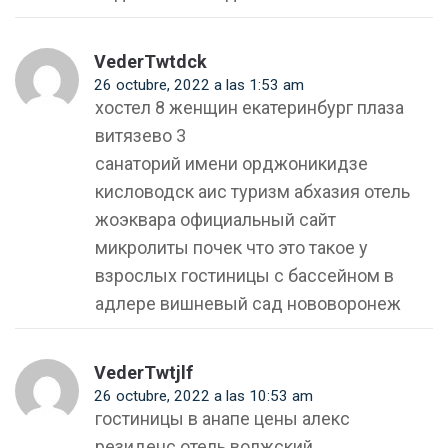
VederTwtdck
26 octubre, 2022 a las 1:53 am
хостел 8 женщин екатеринбург плаза
витязево 3
санаторий имени орджоникидзе
кисловодск аис туризм абхазия отель
жоэквара официальный сайт
микролиты почек что это такое у
взрослых гостиницы с бассейном в
адлере вишневый сад нововоронеж
VederTwtjlf
26 octubre, 2022 a las 10:53 am
гостиницы в анапе цены алекс
резиденс отель волжский