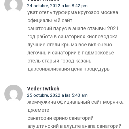
24 octubre, 2022 a las 8:42 pm
уват отель турфирма кругозор москва
официальный сайт
санаторий парус в анапе отзывы 2021
год работа в санаториях кисловодска
лучшие отели крыма все включено
легочный санаторий в подмосковье
отель старый город казань
дарсонвализация цена процедуры
VederTwtkch
25 octubre, 2022 a las 5:43 am
жемчужина официальный сайт морячка
джемете
санатории ерино санаторий
алуштинский в алуште анапа санаторий