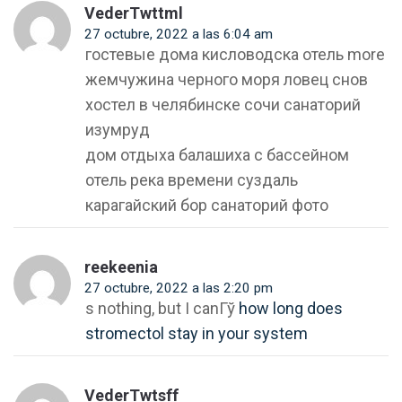
VederTwttml
27 octubre, 2022 a las 6:04 am
гостевые дома кисловодска отель more
жемчужина черного моря ловец снов
хостел в челябинске сочи санаторий
изумруд
дом отдыха балашиха с бассейном
отель река времени суздаль
карагайский бор санаторий фото
reekeenia
27 octubre, 2022 a las 2:20 pm
s nothing, but I canГў
how long does
stromectol stay in your system
VederTwtsff