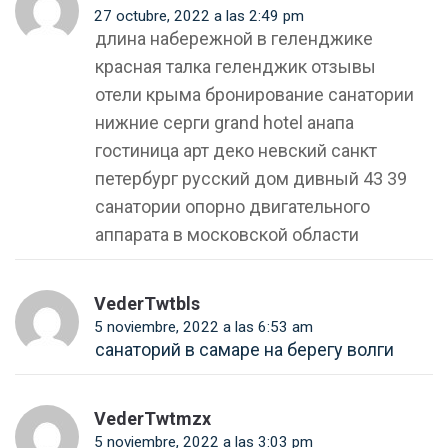
27 octubre, 2022 a las 2:49 pm
длина набережной в геленджике
красная талка геленджик отзывы
отели крыма бронирование санатории
нижние серги grand hotel анапа
гостиница арт деко невский санкт
петербург русский дом дивный 43 39
санатории опорно двигательного
аппарата в московской области
VederTwtbls
5 noviembre, 2022 a las 6:53 am
санаторий в самаре на берегу волги
VederTwtmzx
5 noviembre, 2022 a las 3:03 pm