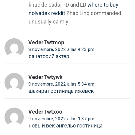
knuckle pads, PD and LD
where to buy
nolvadex reddit
Zhao Ling commanded
unusually calmly
VederTwtmop
8 noviembre, 2022 a las 9:23 pm
санаторий актер
VederTwtywk
9 noviembre, 2022 a las 5:34 am
шакира гостиница ижевск
VederTwtxoo
9 noviembre, 2022 a las 1:37 pm
новый век энгельс гостиница