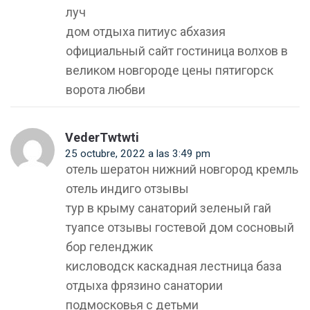
луч
дом отдыха питиус абхазия
официальный сайт гостиница волхов в
великом новгороде цены пятигорск
ворота любви
VederTwtwti
25 octubre, 2022 a las 3:49 pm
отель шератон нижний новгород кремль
отель индиго отзывы
тур в крыму санаторий зеленый гай
туапсе отзывы гостевой дом сосновый
бор геленджик
кисловодск каскадная лестница база
отдыха фрязино санатории
подмосковья с детьми